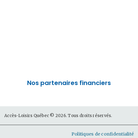
Remorques « ACCÈS-LOISIRS
MOBILE »
Soutien aux équipements -
Régional et Provincial
Nos partenaires financiers
Accès-Loisirs Québec © 2026. Tous droits réservés.
Politiques de confidentialité