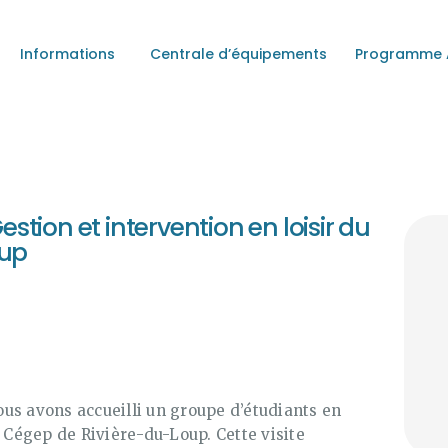
INFORMATIONS
Informations
Centrale d’équipements
Programme A
CENTRALE
D’ÉQUIPEMENTS
estion et intervention en loisir du
oup
PROGRAMME ACCÈS-
LOISIRS
À PROPOS
us avons accueilli un groupe d’étudiants en
u Cégep de Rivière-du-Loup. Cette visite