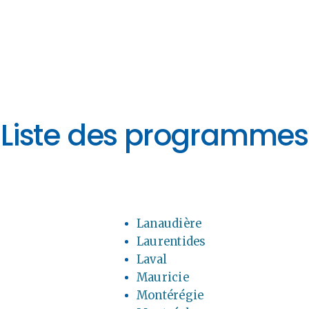
INFORMATIONS
CENTRALE
D’ÉQUIPEMENTS
Liste des programmes
PROGRAMME ACCÈS-
LOISIRS
Lanaudière
Laurentides
Laval
À PROPOS
Mauricie
Montérégie