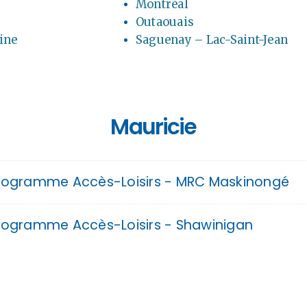
Montréal
NOUS JOINDRE
Outaouais
ine
Saguenay – Lac-Saint-Jean
Mauricie
rogramme Accès-Loisirs - MRC Maskinongé
rogramme Accès-Loisirs - Shawinigan
Maison de la Famille du Bassin Maskinongé
Centre Roland-Bertrand, salle La Source
Dates à venir pour la prochaine session