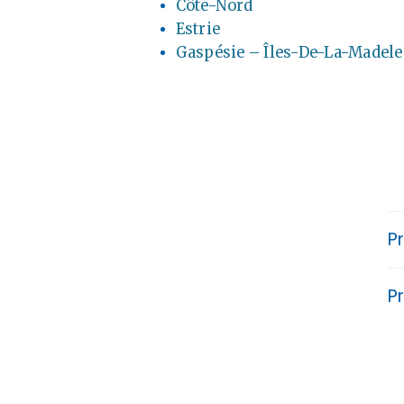
Côte-Nord
Estrie
Gaspésie – Îles-De-La-Madele
P
P