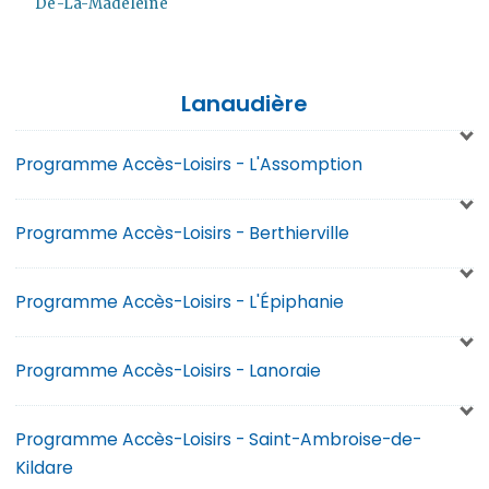
De-La-Madeleine
Lanaudière
Programme Accès-Loisirs - L'Assomption
Programme Accès-Loisirs - Berthierville
Programme Accès-Loisirs - L'Épiphanie
Maison de la famille aux 4 vents
Programme Accès-Loisirs - Lanoraie
Dates à venir pour la prochaine session
Société Saint-Vincent de Paul L’Épiphanie
Programme Accès-Loisirs - Saint-Ambroise-de-
Dates à venir pour la prochaine session
Kildare