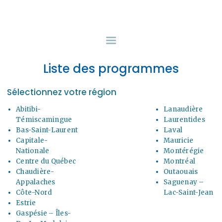
INFORMATIONS
CENTRALE
Liste des programmes
D’ÉQUIPEMENTS
Sélectionnez votre région
PROGRAMME ACCÈS-
Abitibi-
Lanaudière
LOISIRS
Témiscamingue
Laurentides
Bas-Saint-Laurent
Laval
Capitale-
Mauricie
Nationale
Montérégie
À PROPOS
Centre du Québec
Montréal
Chaudière-
Outaouais
Appalaches
Saguenay –
NOUS JOINDRE
Côte-Nord
Lac-Saint-Jean
Estrie
Gaspésie – Îles-